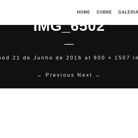
HOME
SOBRE
GALERI
IMG_6502
shed
21 de Junho de 2016
at
900 × 1507
i
← Previous
Next →